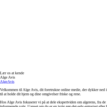
Lær os at kende
Alge Avis
AlgeAvis
Velkommen til Alge Avis, dit foretrukne online medie, der dykker ned i 
til at holde dit hjem og dine omgivelser friske og rene.
Hos Alge Avis fokuserer vi på at dele ekspertviden om algerens, fra de ny
informerede valg. Uanset om du er en ivrig gør-det-selv-entusiast eller bl