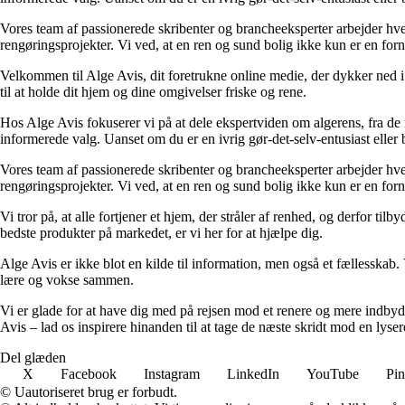
Vores team af passionerede skribenter og brancheeksperter arbejder hver
rengøringsprojekter. Vi ved, at en ren og sund bolig ikke kun er en fornø
Velkommen til Alge Avis, dit foretrukne online medie, der dykker ned i 
til at holde dit hjem og dine omgivelser friske og rene.
Hos Alge Avis fokuserer vi på at dele ekspertviden om algerens, fra de ny
informerede valg. Uanset om du er en ivrig gør-det-selv-entusiast eller bl
Vores team af passionerede skribenter og brancheeksperter arbejder hver
rengøringsprojekter. Vi ved, at en ren og sund bolig ikke kun er en fornø
Vi tror på, at alle fortjener et hjem, der stråler af renhed, og derfor til
bedste produkter på markedet, er vi her for at hjælpe dig.
Alge Avis er ikke blot en kilde til information, men også et fællesskab. 
lære og vokse sammen.
Vi er glade for at have dig med på rejsen mod et renere og mere indb
Avis – lad os inspirere hinanden til at tage de næste skridt mod en lyser
Del glæden
X
Facebook
Instagram
LinkedIn
YouTube
Pin
© Uautoriseret brug er forbudt.