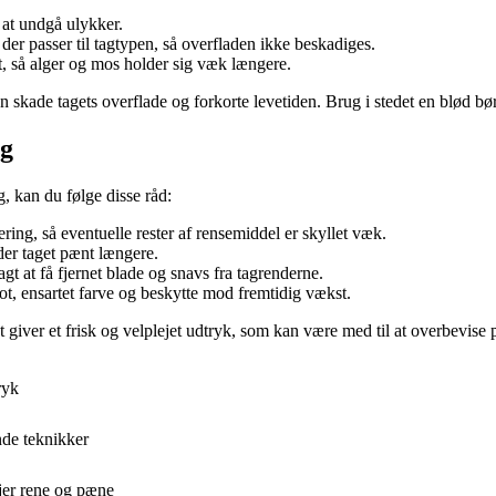
 at undgå ulykker.
der passer til tagtypen, så overfladen ikke beskadiges.
, så alger og mos holder sig væk længere.
n skade tagets overflade og forkorte levetiden. Brug i stedet en blød b
lg
g, kan du følge disse råd:
ering, så eventuelle rester af rensemiddel er skyllet væk.
der taget pænt længere.
agt at få fjernet blade og snavs fra tagrenderne.
ot, ensartet farve og beskytte mod fremtidig vækst.
 giver et frisk og velplejet udtryk, som kan være med til at overbevise p
ryk
nde teknikker
jer rene og pæne