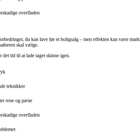
beskadige overfladen
orbedringer, du kan lave før et boligsalg – men effekten kan være markan
 køberen skal vælge.
det tid til at lade taget skinne igen.
ryk
nde teknikker
jer rene og pæne
beskadige overfladen
roblemet