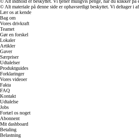
© Alt indhold er beskyttet. Vi tjener muligvis penge, når du klikker på e
© Alt materiale på denne side er ophavsretligt beskyttet. Vi deltager i 
Lær os at kende
Bag om
Vores drivkraft
Teamet
Gør en forskel
Lokaler
Artikler
Gaver
Særpriser
Udtalelser
Produktguides
Forklaringer
Vores videoer
Fakta
FAQ
Kontakt
Udtalelse
Jobs
Fortæl os noget
Abonnent
Mit dashboard
Betaling
Belastning