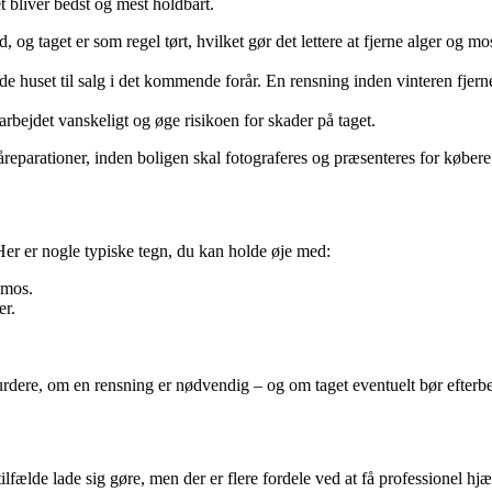
t bliver bedst og mest holdbart.
, og taget er som regel tørt, hvilket gør det lettere at fjerne alger og 
de huset til salg i det kommende forår. En rensning inden vinteren fjerne
bejdet vanskeligt og øge risikoen for skader på taget.
åreparationer, inden boligen skal fotograferes og præsenteres for købere
. Her er nogle typiske tegn, du kan holde øje med:
 mos.
er.
t vurdere, om en rensning er nødvendig – og om taget eventuelt bør efte
fælde lade sig gøre, men der er flere fordele ved at få professionel hjæ