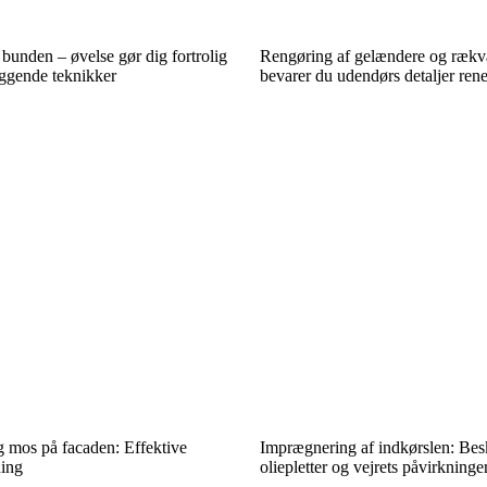
bunden – øvelse gør dig fortrolig
Rengøring af gelændere og ræk
ggende teknikker
bevarer du udendørs detaljer re
g mos på facaden: Effektive
Imprægnering af indkørslen: Be
ning
oliepletter og vejrets påvirkninge