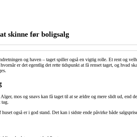
 at skinne før boligsalg
indretningen og haven – taget spiller også en vigtig rolle. Et rent og vel
 hvornår er det egentlig det rette tidspunkt at få renset taget, og hvad
ges.
g
. Alger, mos og snavs kan få taget til at se ældre og mere slidt ud, end 
 tag.
af huset også er i god stand. Det kan i sidste ende påvirke både salgspris