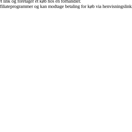
t link og foretager et køb hos en forhandler.
affiliateprogrammer og kan modtage betaling for køb via henvisningslinks