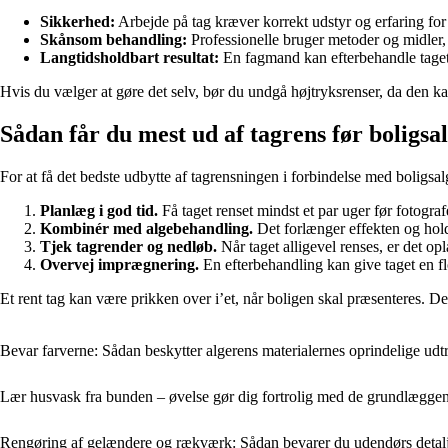
Sikkerhed:
Arbejde på tag kræver korrekt udstyr og erfaring for
Skånsom behandling:
Professionelle bruger metoder og midler, 
Langtidsholdbart resultat:
En fagmand kan efterbehandle taget
Hvis du vælger at gøre det selv, bør du undgå højtryksrenser, da den ka
Sådan får du mest ud af tagrens før boligsa
For at få det bedste udbytte af tagrensningen i forbindelse med boligsal
Planlæg i god tid.
Få taget renset mindst et par uger før fotograf
Kombinér med algebehandling.
Det forlænger effekten og hol
Tjek tagrender og nedløb.
Når taget alligevel renses, er det opl
Overvej imprægnering.
En efterbehandling kan give taget en fl
Et rent tag kan være prikken over i’et, når boligen skal præsenteres. Det
Bevar farverne: Sådan beskytter algerens materialernes oprindelige udt
Lær husvask fra bunden – øvelse gør dig fortrolig med de grundlægge
Rengøring af gelændere og rækværk: Sådan bevarer du udendørs detal