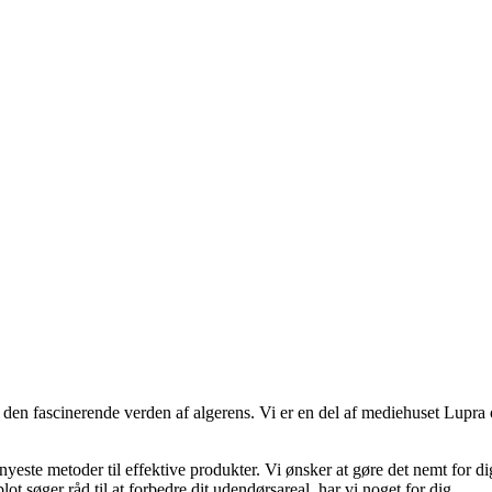
den fascinerende verden af algerens. Vi er en del af mediehuset Lupra og
este metoder til effektive produkter. Vi ønsker at gøre det nemt for dig 
ot søger råd til at forbedre dit udendørsareal, har vi noget for dig.