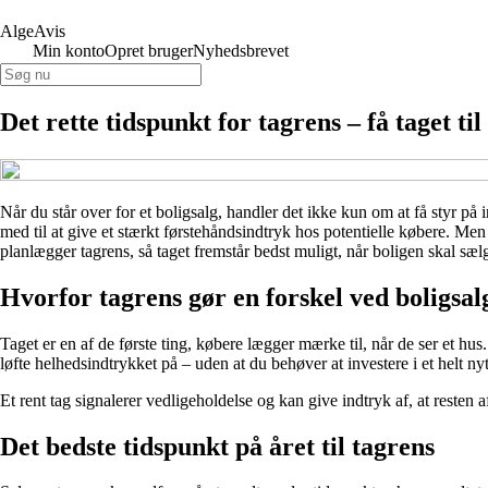
AlgeAvis
Min konto
Opret bruger
Nyhedsbrevet
Det rette tidspunkt for tagrens – få taget til
Når du står over for et boligsalg, handler det ikke kun om at få styr på 
med til at give et stærkt førstehåndsindtryk hos potentielle købere. Men
planlægger tagrens, så taget fremstår bedst muligt, når boligen skal sæl
Hvorfor tagrens gør en forskel ved boligsal
Taget er en af de første ting, købere lægger mærke til, når de ser et hus
løfte helhedsindtrykket på – uden at du behøver at investere i et helt nyt
Et rent tag signalerer vedligeholdelse og kan give indtryk af, at resten 
Det bedste tidspunkt på året til tagrens