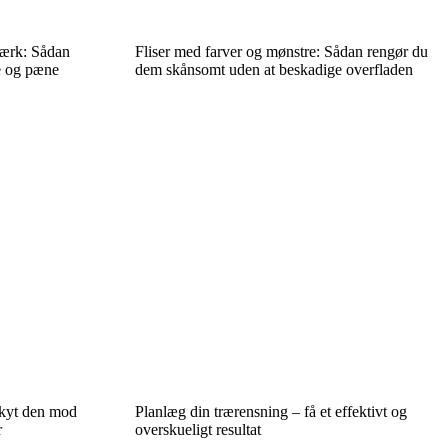
værk: Sådan
Fliser med farver og mønstre: Sådan rengør du
ne og pæne
dem skånsomt uden at beskadige overfladen
skyt den mod
Planlæg din trærensning – få et effektivt og
r
overskueligt resultat