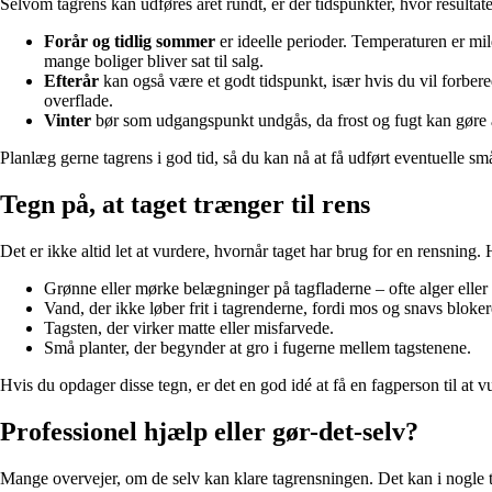
Selvom tagrens kan udføres året rundt, er der tidspunkter, hvor resultate
Forår og tidlig sommer
er ideelle perioder. Temperaturen er mild
mange boliger bliver sat til salg.
Efterår
kan også være et godt tidspunkt, især hvis du vil forbere
overflade.
Vinter
bør som udgangspunkt undgås, da frost og fugt kan gøre ar
Planlæg gerne tagrens i god tid, så du kan nå at få udført eventuelle sm
Tegn på, at taget trænger til rens
Det er ikke altid let at vurdere, hvornår taget har brug for en rensning
Grønne eller mørke belægninger på tagfladerne – ofte alger eller
Vand, der ikke løber frit i tagrenderne, fordi mos og snavs bloker
Tagsten, der virker matte eller misfarvede.
Små planter, der begynder at gro i fugerne mellem tagstenene.
Hvis du opdager disse tegn, er det en god idé at få en fagperson til a
Professionel hjælp eller gør-det-selv?
Mange overvejer, om de selv kan klare tagrensningen. Det kan i nogle til